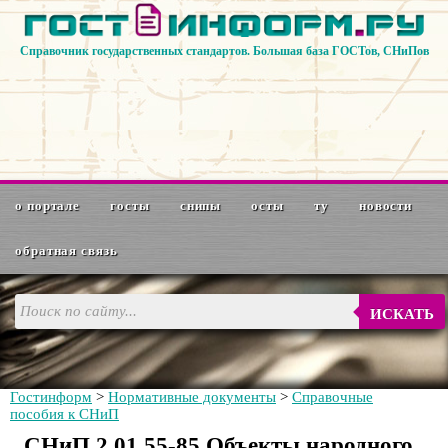
Справочник государственных стандартов. Большая база ГОСТов, СНиПов
о портале
госты
снипы
осты
ту
новости
обратная связь
ИСКАТЬ
Гостинформ
>
Нормативные документы
>
Справочные
пособия к СНиП
СНиП 2.01.55-85 Объекты народного