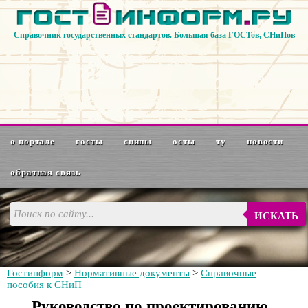
Справочник государственных стандартов. Большая база ГОСТов, СНиПов
о портале
госты
снипы
осты
ту
новости
обратная связь
ИСКАТЬ
Гостинформ
>
Нормативные документы
>
Справочные
пособия к СНиП
Руководство по проектированию