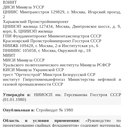
ВЗИИТ
ДИСИ Минвуза УССР
ЦНИИС Минтрансстроя 129829, г. Москва, Игарский проезд,
2
Харьковский Промстройниипроект
ЦНИИЭП жилища 127434, Москва, Дмитровское шоссе, д. 9,
корп, Б, ЦНИИЭП жилища
ГПИ Фундаментпроект Минмонтажспецстроя СССР
Красноярский Промстройниипроект Госстроя СССР
НИИЖБ 109428, г. Москва, 2-я Институтская ул., 6
ПНИИИС 105058, г. Москва, Окружной пр., 18
МИИТ
МИСИ Минвуза СССР
Уральского политехнического института Минвуза РСФСР
КИСИ Минвуза Украинской ССР
трест "Оргтехстрой" Минстроя Белорусской ССР
институт Гипротюменьнефтегаз Министерства нефтяной и
газовой промышленности СССР
Утверждён в:
НИИОСП им. Герсеванова Госстроя СССР
(01.01.1980)
Опубликован в:
Стройиздат № 1980
Область и условия применения:
«Руководство по
проектированию свайных фундаментов» содержит материалы,