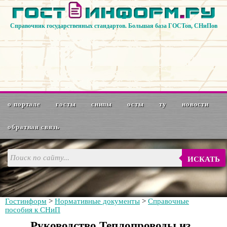
Справочник государственных стандартов. Большая база ГОСТов, СНиПов
о портале
госты
снипы
осты
ту
новости
обратная связь
ИСКАТЬ
Гостинформ
>
Нормативные документы
>
Справочные
пособия к СНиП
Руководство Теплопроводы из