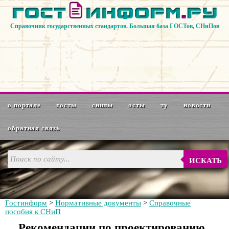
Справочник государственных стандартов. Большая база ГОСТов, СНиПов
о портале
госты
снипы
осты
ту
новости
обратная связь
ИСКАТЬ
Гостинформ
>
Нормативные документы
>
Справочные
пособия к СНиП
Рекомендации по проектированию