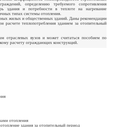
граждений, определению требуемого сопротивления
ерь здания и потребности в теплоте на нагревание
ичных типах системы отопления.
енных жилых и общественных зданий. Даны рекомендации
ри расчете теплопотребления зданием за отопительный
там отраслевых вузов и может считаться пособием по
скому расчету ограждающих конструкций.
ния
мами отопления
а отопление здания за отопительный период