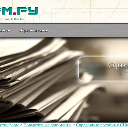
ГОСТов, СНиПов
вости
обратная связь
Справ
остинформ
>
Нормативные документы
>
Справочные пособия к СН