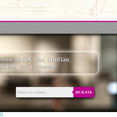
очник по ГОСТам, СНиПам,
ОСТам, тех. условиям
ИСКАТЬ
иП