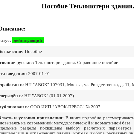
Пособие Теплопотери здания
Описание:
атус:
действующий
означение:
Пособие
звание русское:
Теплопотери здания. Справочное пособие
та введения:
2007-01-01
зработан в:
НП "АВОК" 107031, Москва, ул. Рождественка, д. 11,
верждён в:
НП "АВОК" (01.01.2007)
публикован в:
ООО ИИП "АВОК-ПРЕСС" № 2007
ласть и условия применения:
В книге подробно рассматриваютс
новываясь на современной методологической и нормативной базе.
тдельные разделы посвящены выбору расчетных параметров
плопередачи в ограждениях здания, нормам выбора расчетных з