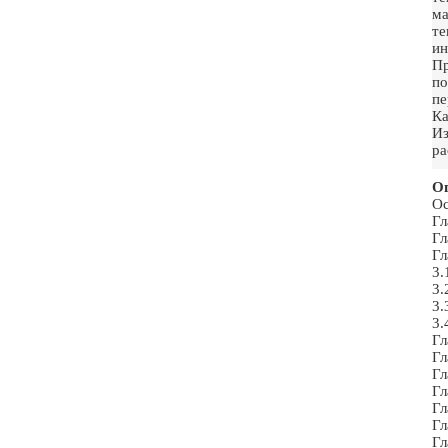
м
те
ин
Пр
по
пе
Ка
Из
ра
Ог
Ос
Гл
Гл
Гл
3.
3.
3.
3.
Гл
Гл
Гл
Гл
Гл
Гл
Гл