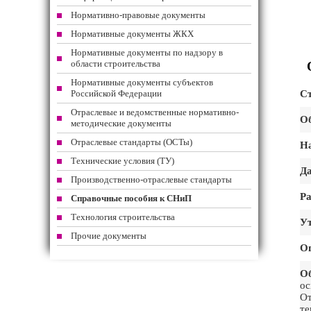
Нормативно-правовые документы
Нормативные документы ЖКХ
Нормативные документы по надзору в
области строительства
Нормативные документы субъектов
Российской Федерации
Ст
Отраслевые и ведомственные нормативно-
Об
методические документы
Отраслевые стандарты (ОСТы)
На
Технические условия (ТУ)
Да
Производственно-отраслевые стандарты
Ра
Справочные пособия к СНиП
Технология строительства
Ут
Прочие документы
О
Об
ос
О
те