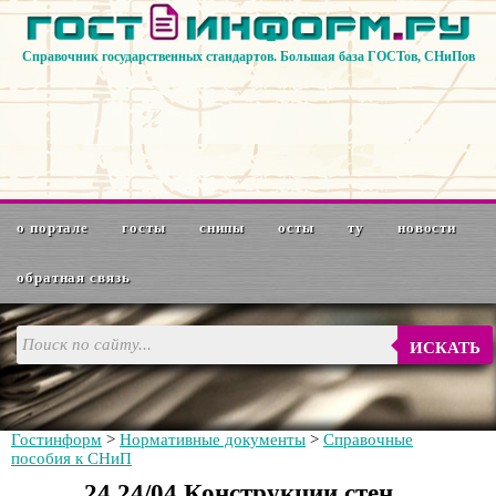
Справочник государственных стандартов. Большая база ГОСТов, СНиПов
о портале
госты
снипы
осты
ту
новости
обратная связь
ИСКАТЬ
Гостинформ
>
Нормативные документы
>
Справочные
пособия к СНиП
24.24/04 Конструкции стен,