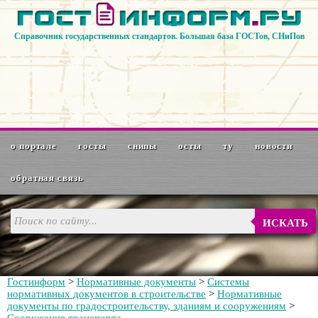
Справочник государственных стандартов. Большая база ГОСТов, СНиПов
о портале
госты
снипы
осты
ту
новости
обратная связь
ИСКАТЬ
Гостинформ
>
Нормативные документы
>
Системы
нормативных документов в строительстве
>
Нормативные
документы по градостроительству, зданиям и сооружениям
>