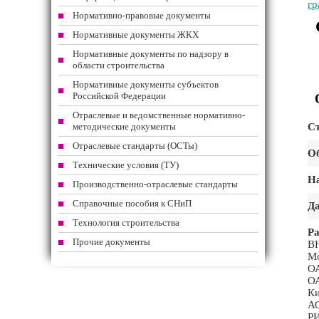
гр
Нормативно-правовые документы
Нормативные документы ЖКХ
Нормативные документы по надзору в
области строительства
Нормативные документы субъектов
Российской Федерации
Отраслевые и ведомственные нормативно-
методические документы
Ст
Отраслевые стандарты (ОСТы)
Об
Технические условия (ТУ)
На
Производственно-отраслевые стандарты
Справочные пособия к СНиП
Да
Технология строительства
Ра
Прочие документы
В
Мо
О
ОА
Ки
АО
Р