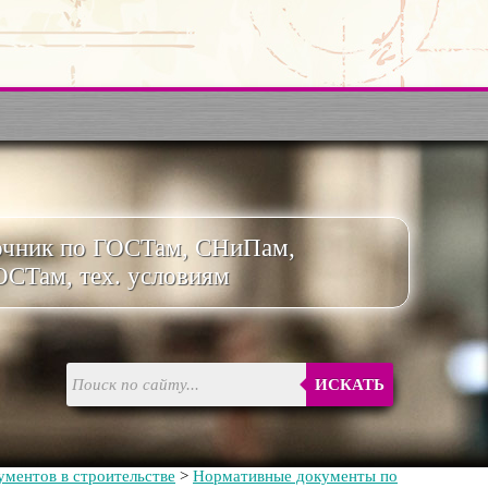
очник по ГОСТам, СНиПам,
ОСТам, тех. условиям
ИСКАТЬ
ментов в строительстве
>
Нормативные документы по