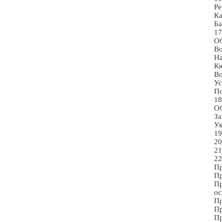
Ре
Ка
Ба
17
О
Во
На
Кю
Во
Ус
По
18
О
За
Ук
19
20
21
22
Пр
Пр
Пр
ос
Пр
Пр
Пр