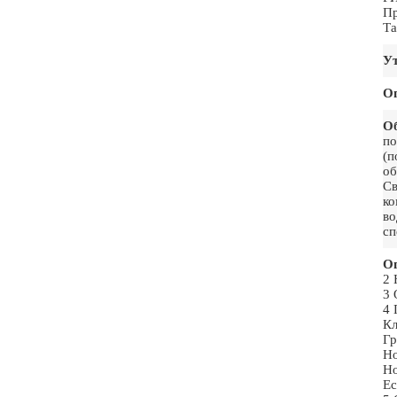
Пр
Т
Ут
О
Об
по
(п
об
Св
ко
во
сп
Ог
2 
3 
4 
Кл
Гр
Но
Но
Ес