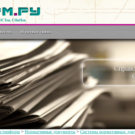
ГОСТов, СНиПов
вости
обратная связь
Справ
остинформ
>
Нормативные документы
>
Системы нормативных доку