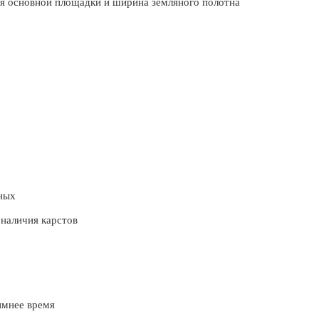
я основной площадки и ширина земляного полотна
ных
 наличия карстов
имнее время