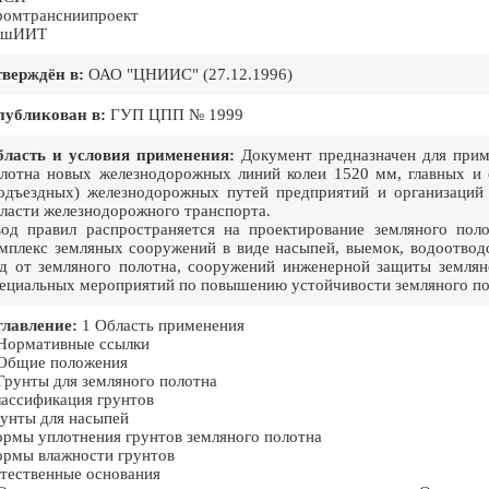
омтрансниипроект
ашИИТ
верждён в:
ОАО "ЦНИИС" (27.12.1996)
публикован в:
ГУП ЦПП № 1999
ласть и условия применения:
Документ предназначен для прим
лотна новых железнодорожных линий колеи 1520 мм, главных и 
одъездных) железнодорожных путей предприятий и организаций 
ласти железнодорожного транспорта.
од правил распространяется на проектирование земляного пол
мплекс земляных сооружений в виде насыпей, выемок, водоотво
д от земляного полотна, сооружений инженерной защиты землян
ециальных мероприятий по повышению устойчивости земляного п
лавление:
1 Область применения
Нормативные ссылки
Общие положения
Грунты для земляного полотна
ассификация грунтов
унты для насыпей
рмы уплотнения грунтов земляного полотна
рмы влажности грунтов
тественные основания