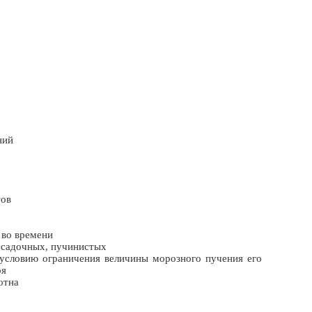
ний
тов
 во времени
осадочных, пучинистых
условию ограничения величины морозного пучения его
оя
отна