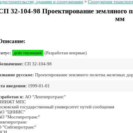
адостроительству, зданиям и сооружениям
>
Сооружения транспор
СП 32-104-98 Проектирование земляного п
мм
Описание:
атус:
действующий
(Разработан впервые)
означение:
СП 32-104-98
звание русское:
Проектирование земляного полотна железных дор
та введения:
1999-01-01
зработан в:
АО "Ленгипротранс"
НИИЖТ МПС
сковский государственный университет путей сообщения
АО "ЦНИИС"
О "Мосгипротранс"
евгипротранс
 "Сибгипротранс"
ИСИ