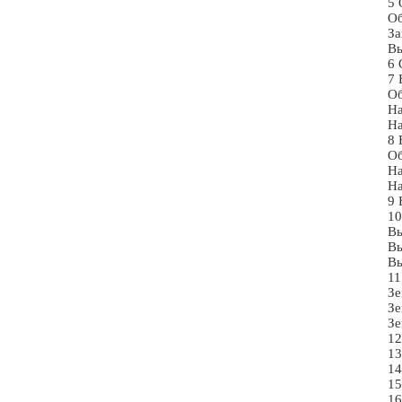
5 
О
За
Вы
6 
7 
О
На
На
8 
О
На
На
9 
10
Вы
Вы
Вы
11
Зе
Зе
Зе
12
13
14
15
16