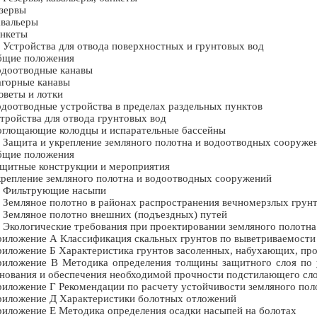
зервы
вальеры
нкеты
 Устройства для отвода поверхностных и грунтовых вод
бщие положения
доотводные канавы
горные канавы
веты и лотки
доотводные устройства в пределах раздельных пунктов
тройства для отвода грунтовых вод
глощающие колодцы и испарательные бассейны
 Защита и укрепление земляного полотна и водоотводных сооруже
бщие положения
щитные конструкции и мероприятия
репление земляного полотна и водоотводных сооружений
 Фильтрующие насыпи
 Земляное полотно в районах распространения вечномерзлых грун
 Земляное полотно внешних (подъездных) путей
 Экологические требования при проектировании земляного полотна
иложение А Классификация скальных грунтов по выветриваемости
иложение Б Характеристика грунтов засоленных, набухающих, пр
иложение В Методика определения толщины защитного слоя по 
нования и обеспечения необходимой прочности подстилающего сл
иложение Г Рекомендации по расчету устойчивости земляного пол
иложение Д Характеристики болотных отложений
иложение Е Методика определения осадки насыпей на болотах