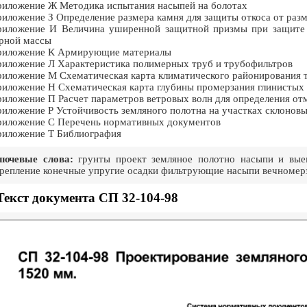
иложение Ж Методика испытания насыпей на болотах
иложение З Определение размера камня для защиты откоса от раз
иложение И Величина уширенной защитной призмы при защите о
рной массы
риложение К Армирующие материалы
иложение Л Характеристика полимерных труб и трубофильтров
иложение М Схематическая карта климатического районирования т
иложение Н Схематическая карта глубины промерзания глинистых 
иложение П Расчет параметров ветровых волн для определения от
иложение Р Устойчивость земляного полотна на участках склоновы
иложение С Перечень нормативных документов
иложение Т Библиография
лючевые слова:
грунты проект земляное полотно насыпи и вы
репление конечные упругие осадки фильтрующие насыпи вечномерз
Текст документа СП 32-104-98