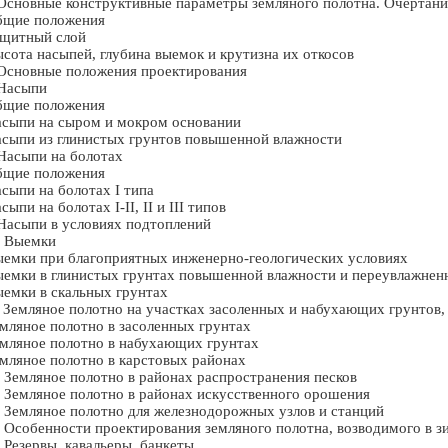
Основные конструктивные параметры земляного полотна. Очертани
бщие положения
щитный слой
сота насыпей, глубина выемок и крутизна их откосов
Основные положения проектирования
Насыпи
бщие положения
сыпи на сыром и мокром основании
сыпи из глинистых грунтов повышенной влажности
Насыпи на болотах
бщие положения
сыпи на болотах I типа
сыпи на болотах I-II, II и III типов
Насыпи в условиях подтоплений
 Выемки
емки при благоприятных инженерно-геологических условиях
емки в глинистых грунтах повышенной влажности и переувлажнен
емки в скальных грунтах
 Земляное полотно на участках засоленных и набухающих грунтов,
мляное полотно в засоленных грунтах
мляное полотно в набухающих грунтах
мляное полотно в карстовых районах
 Земляное полотно в районах распространения песков
 Земляное полотно в районах искусственного орошения
 Земляное полотно для железнодорожных узлов и станций
 Особенности проектирования земляного полотна, возводимого в з
 Резервы, кавальеры, банкеты