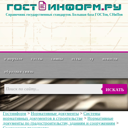
Справочник государственных стандартов. Большая база ГОСТов, СНиПов
о портале
госты
снипы
осты
ту
новости
обратная связь
ИСКАТЬ
Гостинформ
>
Нормативные документы
>
Системы
нормативных документов в строительстве
>
Нормативные
документы по градостроительству, зданиям и сооружениям
>