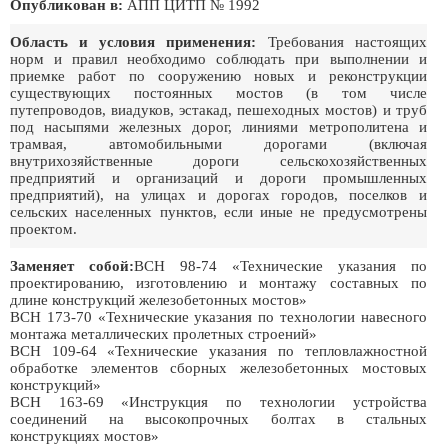
Опубликован в:
АПП ЦИТП № 1992
Область и условия применения:
Требования настоящих
норм и правил необходимо соблюдать при выполнении и
приемке работ по сооружению новых и реконструкции
существующих постоянных мостов (в том числе
путепроводов, виадуков, эстакад, пешеходных мостов) и труб
под насыпями железных дорог, линиями метрополитена и
трамвая, автомобильными дорогами (включая
внутрихозяйственные дороги сельскохозяйственных
предприятий и организаций и дороги промышленных
предприятий), на улицах и дорогах городов, поселков и
сельских населенных пунктов, если иные не предусмотрены
проектом.
Заменяет собой:
ВСН 98-74 «Технические указания по
проектированию, изготовлению и монтажу составных по
длине конструкций железобетонных мостов»
ВСН 173-70 «Технические указания по технологии навесного
монтажа металлических пролетных строений»
ВСН 109-64 «Технические указания по тепловлажностной
обработке элементов сборных железобетонных мостовых
конструкций»
ВСН 163-69 «Инструкция по технологии устройства
соединений на высокопрочных болтах в стальных
конструкциях мостов»