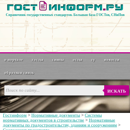
Справочник государственных стандартов. Большая база ГОСТов, СНиПов
о портале
госты
снипы
осты
ту
новости
обратная связь
ИСКАТЬ
Гостинформ
>
Нормативные документы
>
Системы
нормативных документов в строительстве
>
Нормативные
документы по градостроительству, зданиям и сооружениям
>