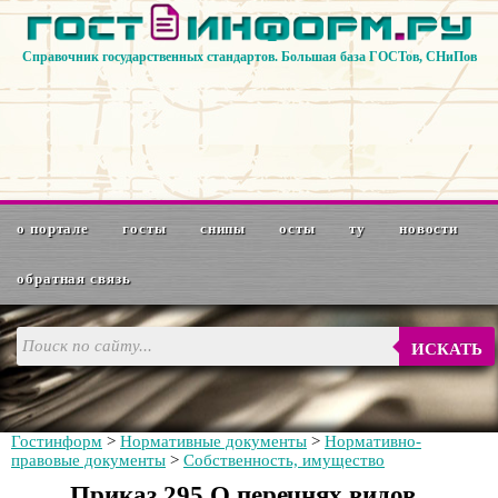
Справочник государственных стандартов. Большая база ГОСТов, СНиПов
о портале
госты
снипы
осты
ту
новости
обратная связь
ИСКАТЬ
Гостинформ
>
Нормативные документы
>
Нормативно-
правовые документы
>
Собственность, имущество
Приказ 295 О перечнях видов