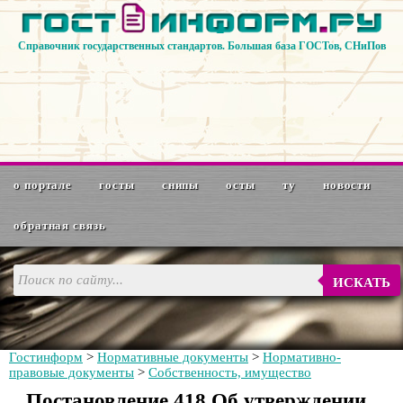
Справочник государственных стандартов. Большая база ГОСТов, СНиПов
о портале
госты
снипы
осты
ту
новости
обратная связь
ИСКАТЬ
Гостинформ
>
Нормативные документы
>
Нормативно-
правовые документы
>
Собственность, имущество
Постановление 418 Об утверждении