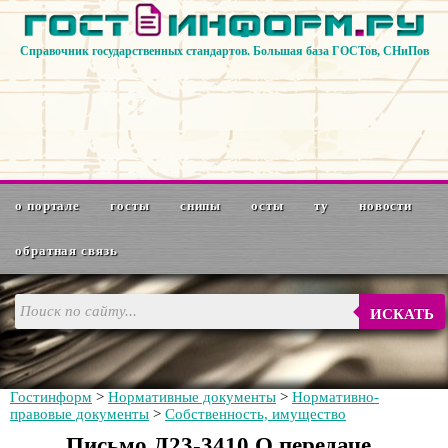
Справочник государственных стандартов. Большая база ГОСТов, СНиПов
о портале
госты
снипы
осты
ту
новости
обратная связь
ИСКАТЬ
Гостинформ
>
Нормативные документы
>
Нормативно-
правовые документы
>
Собственность, имущество
Письмо Д23-3410 О передаче