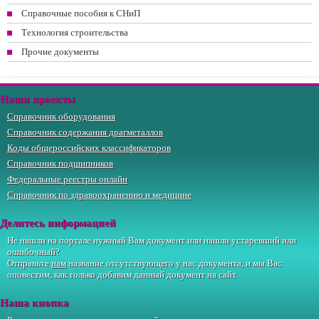
Справочные пособия к СНиП
Технология строительства
Прочие документы
Наши проекты
Справочник оборудования
Справочник содержания драгметаллов
Коды общероссийских классификаторов
Справочник подшипников
Федеральные реестры онлайн
Справочник по здравоохранению и медицине
Делитесь информацией
Не нашли на портале нужный Вам документ или нашли устаревший или
ошибочный?
Отправьте
нам
название отсутствующего у нас документа, и мы Вас
оповестим, как только добавим данный документ на сайт.
Наша кнопка