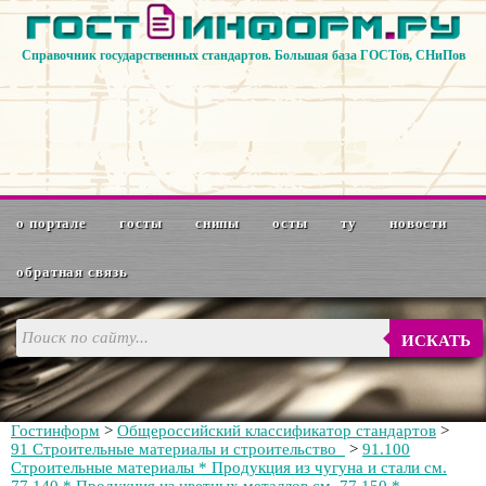
Справочник государственных стандартов. Большая база ГОСТов, СНиПов
о портале
госты
снипы
осты
ту
новости
обратная связь
ИСКАТЬ
Гостинформ
>
Общероссийский классификатор стандартов
>
91 Строительные материалы и строительство
>
91.100
Строительные материалы * Продукция из чугуна и стали см.