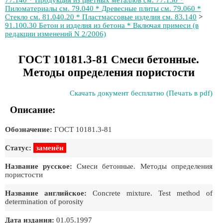
77.140 * Продукция из цветных металлов см. 77.150 *
Пиломатериалы см. 79.040 * Древесные плиты см. 79.060 *
Стекло см. 81.040.20 * Пластмассовые изделия см. 83.140
>
91.100.30 Бетон и изделия из бетона * Включая примеси (в
редакции изменений N 2/2006)
ГОСТ 10181.3-81 Смеси бетонные.
Методы определения пористости
Скачать документ бесплатно (Печать в pdf)
Описание:
Обозначение:
ГОСТ 10181.3-81
Статус:
заменён
Название русское:
Смеси бетонные. Методы определения
пористости
Название английское:
Concrete mixture. Test method of
determination of porosity
Дата издания:
01.05.1997