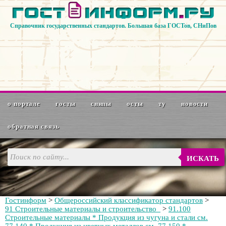
Справочник государственных стандартов. Большая база ГОСТов, СНиПов
о портале
госты
снипы
осты
ту
новости
обратная связь
ИСКАТЬ
Гостинформ
>
Общероссийский классификатор стандартов
>
91 Строительные материалы и строительство
>
91.100
Строительные материалы * Продукция из чугуна и стали см.