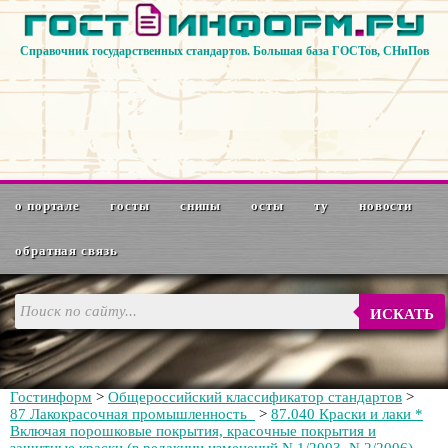
Справочник государственных стандартов. Большая база ГОСТов, СНиПов
о портале
госты
снипы
осты
ту
новости
обратная связь
ИСКАТЬ
Гостинформ
>
Общероссийский классификатор стандартов
>
87 Лакокрасочная промышленность
>
87.040 Краски и лаки *
Включая порошковые покрытия, красочные покрытия и