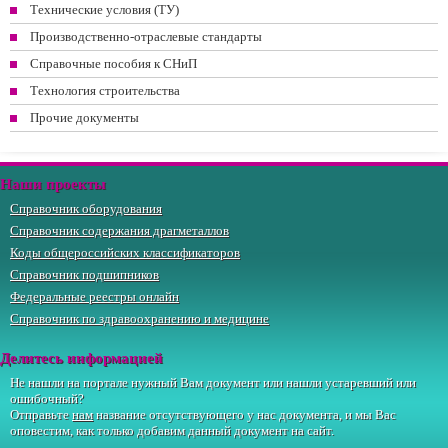
Технические условия (ТУ)
Производственно-отраслевые стандарты
Справочные пособия к СНиП
Технология строительства
Прочие документы
Наши проекты
Справочник оборудования
Справочник содержания драгметаллов
Коды общероссийских классификаторов
Справочник подшипников
Федеральные реестры онлайн
Справочник по здравоохранению и медицине
Делитесь информацией
Не нашли на портале нужный Вам документ или нашли устаревший или
ошибочный?
Отправьте
нам
название отсутствующего у нас документа, и мы Вас
оповестим, как только добавим данный документ на сайт.