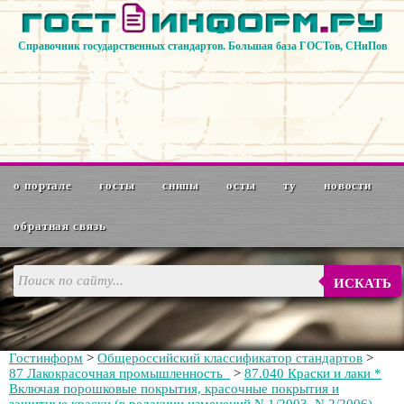
Справочник государственных стандартов. Большая база ГОСТов, СНиПов
о портале
госты
снипы
осты
ту
новости
обратная связь
ИСКАТЬ
Гостинформ
>
Общероссийский классификатор стандартов
>
87 Лакокрасочная промышленность
>
87.040 Краски и лаки *
Включая порошковые покрытия, красочные покрытия и