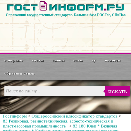
Справочник государственных стандартов. Большая база ГОСТов, СНиПов
о портале
госты
снипы
осты
ту
новости
обратная связь
ИСКАТЬ
Гостинформ
>
Общероссийский классификатор стандартов
>
83 Резиновая, резинотехническая, асбесто-техническая и
пластмассовая промышленность
>
83.180 Клеи * Включая