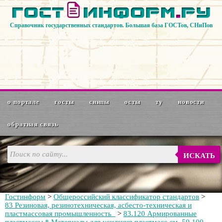
Справочник государственных стандартов. Большая база ГОСТов, СНиПов
о портале
госты
снипы
осты
ту
новости
обратная связь
ИСКАТЬ
Гостинформ
>
Общероссийский классификатор стандартов
>
83 Резиновая, резинотехническая, асбесто-техническая и
пластмассовая промышленность
>
83.120 Армированные