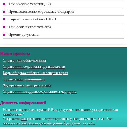
Технические условия (ТУ)
Производственно-отраслевые стандарты
Справочные пособия к СНиП
Технология строительства
Прочие документы
Наши проекты
Справочник оборудования
Справочник содержания драгметаллов
Коды общероссийских классификаторов
Справочник подшипников
Федеральные реестры онлайн
Справочник по здравоохранению и медицине
Делитесь информацией
Не нашли на портале нужный Вам документ или нашли устаревший или
ошибочный?
Отправьте
нам
название отсутствующего у нас документа, и мы Вас
оповестим, как только добавим данный документ на сайт.