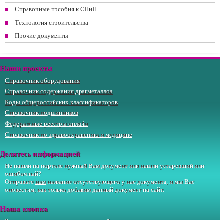
Справочные пособия к СНиП
Технология строительства
Прочие документы
Наши проекты
Справочник оборудования
Справочник содержания драгметаллов
Коды общероссийских классификаторов
Справочник подшипников
Федеральные реестры онлайн
Справочник по здравоохранению и медицине
Делитесь информацией
Не нашли на портале нужный Вам документ или нашли устаревший или
ошибочный?
Отправьте
нам
название отсутствующего у нас документа, и мы Вас
оповестим, как только добавим данный документ на сайт.
Наша кнопка