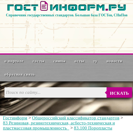
Справочник государственных стандартов. Большая база ГОСТов, СНиПов
о портале
госты
снипы
осты
ту
новости
обратная связь
ИСКАТЬ
Гостинформ
>
Общероссийский классификатор стандартов
>
83 Резиновая, резинотехническая, асбесто-техническая и
пластмассовая промышленность
>
83.100 Поропласты