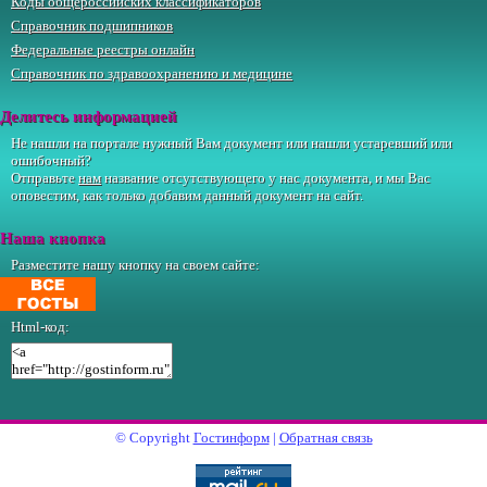
Коды общероссийских классификаторов
Справочник подшипников
Федеральные реестры онлайн
Справочник по здравоохранению и медицине
Делитесь информацией
Не нашли на портале нужный Вам документ или нашли устаревший или
ошибочный?
Отправьте
нам
название отсутствующего у нас документа, и мы Вас
оповестим, как только добавим данный документ на сайт.
Наша кнопка
Разместите нашу кнопку на своем сайте:
Html-код:
© Copyright
Гостинформ
|
Обратная связь