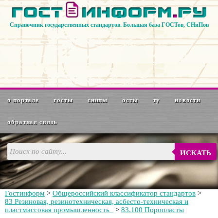
Справочник государственных стандартов. Большая база ГОСТов, СНиПов
о портале
госты
снипы
осты
ту
новости
обратная связь
ИСКАТЬ
Гостинформ
>
Общероссийский классификатор стандартов
>
83 Резиновая, резинотехническая, асбесто-техническая и
пластмассовая промышленность
>
83.100 Поропласты