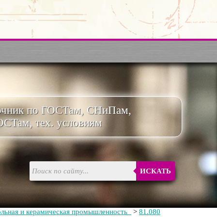
очник по ГОСТам, СНиПам,
ОСТам, тех. условиям
ИСКАТЬ
ольная и керамическая промышленность
>
81.080