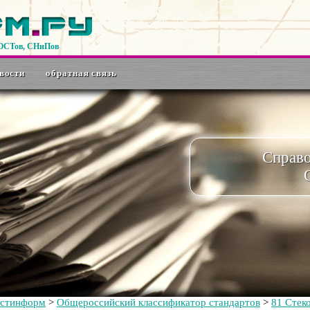
ГОСТов, СНиПов
вости
обратная связь
Справ
остинформ
>
Общероссийский классификатор стандартов
>
81 Стек