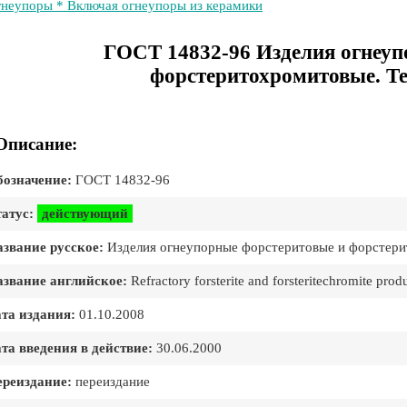
неупоры * Включая огнеупоры из керамики
ГОСТ 14832-96 Изделия огнеуп
форстеритохромитовые. Те
Описание:
означение:
ГОСТ 14832-96
атус:
действующий
звание русское:
Изделия огнеупорные форстеритовые и форстери
звание английское:
Refractory forsterite and forsteritechromite produ
та издания:
01.10.2008
та введения в действие:
30.06.2000
реиздание:
переиздание