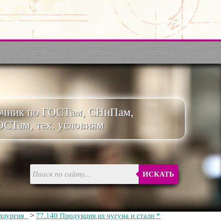
очник по ГОСТам, СНиПам,
ОСТам, тех. условиям
ИСКАТЬ
аллургия
>
77.140 Продукция из чугуна и стали *