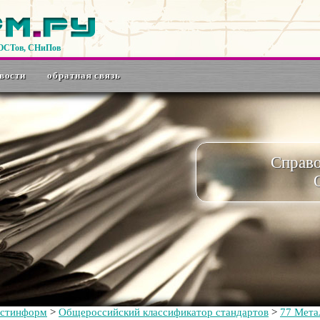
ГОСТов, СНиПов
вости
обратная связь
Справ
остинформ
>
Общероссийский классификатор стандартов
>
77 Мет