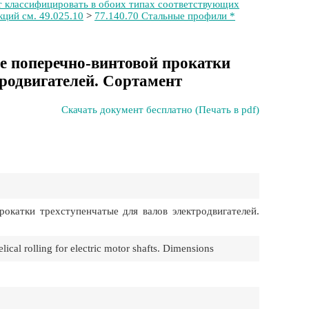
т классифицировать в обоих типах соответствующих
ций см. 49.025.10
>
77.140.70 Стальные профили *
е поперечно-винтовой прокатки
тродвигателей. Сортамент
Скачать документ бесплатно (Печать в pdf)
катки трехступенчатые для валов электродвигателей.
lical rolling for electric motor shafts. Dimensions