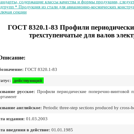
андарты, содержащие классы качества и формы продукции, следуе
дгрупп * Продукция из стали для авиационно-космических конструк
лючая секции
ГОСТ 8320.1-83 Профили периодически
трехступенчатые для валов элек
Описание:
означение:
ГОСТ 8320.1-83
атус:
действующий
звание русское:
Профили периодические поперечно-винтовой про
ртамент
звание английское:
Periodic three-step sections produced by cross-he
та издания:
01.03.2003
та введения в действие:
01.01.1985