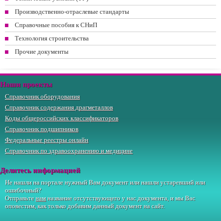
Производственно-отраслевые стандарты
Справочные пособия к СНиП
Технология строительства
Прочие документы
Наши проекты
Справочник оборудования
Справочник содержания драгметаллов
Коды общероссийских классификаторов
Справочник подшипников
Федеральные реестры онлайн
Справочник по здравоохранению и медицине
Делитесь информацией
Не нашли на портале нужный Вам документ или нашли устаревший или
ошибочный?
Отправьте
нам
название отсутствующего у нас документа, и мы Вас
оповестим, как только добавим данный документ на сайт.