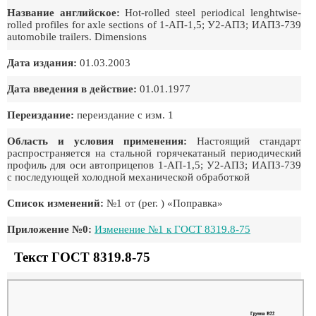
Название английское:
Hot-rolled steel periodical lenghtwise-
rolled profiles for axle sections of 1-АП-1,5; У2-АПЗ; ИАПЗ-739
automobile trailers. Dimensions
Дата издания:
01.03.2003
Дата введения в действие:
01.01.1977
Переиздание:
переиздание с изм. 1
Область и условия применения:
Настоящий стандарт
распространяется на стальной горячекатаный периодический
профиль для оси автоприцепов 1-АП-1,5; У2-АПЗ; ИАПЗ-739
с последующей холодной механической обработкой
Список изменений:
№1 от (рег. ) «Поправка»
Приложение №0:
Изменение №1 к ГОСТ 8319.8-75
Текст ГОСТ 8319.8-75