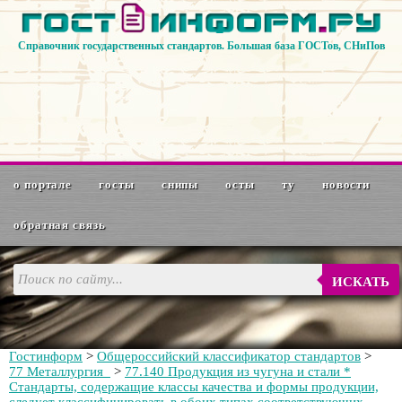
Справочник государственных стандартов. Большая база ГОСТов, СНиПов
о портале
госты
снипы
осты
ту
новости
обратная связь
ИСКАТЬ
Гостинформ
>
Общероссийский классификатор стандартов
>
77 Металлургия
>
77.140 Продукция из чугуна и стали *
Стандарты, содержащие классы качества и формы продукции,