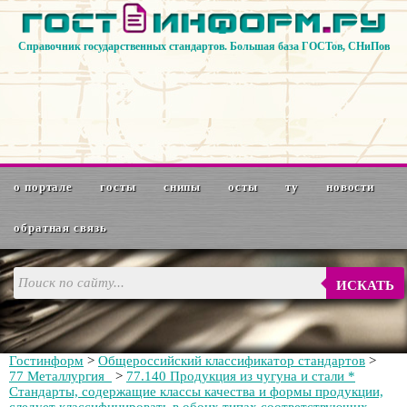
Справочник государственных стандартов. Большая база ГОСТов, СНиПов
о портале
госты
снипы
осты
ту
новости
обратная связь
ИСКАТЬ
Гостинформ
>
Общероссийский классификатор стандартов
>
77 Металлургия
>
77.140 Продукция из чугуна и стали *
Стандарты, содержащие классы качества и формы продукции,