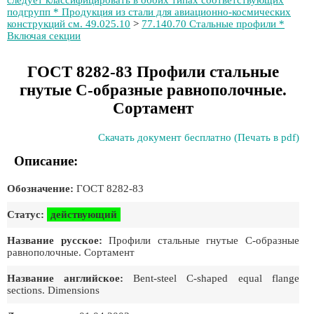
следует классифицировать в обоих типах соответствующих
подгрупп * Продукция из стали для авиационно-космических
конструкций см. 49.025.10
>
77.140.70 Стальные профили *
Включая секции
ГОСТ 8282-83 Профили стальные
гнутые С-образные равнополочные.
Сортамент
Скачать документ бесплатно (Печать в pdf)
Описание:
Обозначение:
ГОСТ 8282-83
Статус:
действующий
Название русское:
Профили стальные гнутые С-образные
равнополочные. Сортамент
Название английское:
Bent-steel С-shaped equal flange
sections. Dimensions