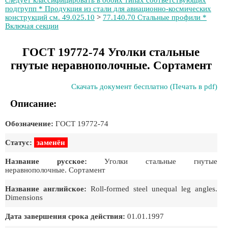
следует классифицировать в обоих типах соответствующих
подгрупп * Продукция из стали для авиационно-космических
конструкций см. 49.025.10
>
77.140.70 Стальные профили *
Включая секции
ГОСТ 19772-74 Уголки стальные
гнутые неравнополочные. Сортамент
Скачать документ бесплатно (Печать в pdf)
Описание:
Обозначение:
ГОСТ 19772-74
Статус:
заменён
Название русское:
Уголки стальные гнутые
неравнополочные. Сортамент
Название английское:
Roll-formed steel unequal leg angles.
Dimensions
Дата завершения срока действия:
01.01.1997