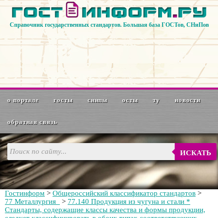
Справочник государственных стандартов. Большая база ГОСТов, СНиПов
о портале
госты
снипы
осты
ту
новости
обратная связь
ИСКАТЬ
Гостинформ
>
Общероссийский классификатор стандартов
>
77 Металлургия
>
77.140 Продукция из чугуна и стали *
Стандарты, содержащие классы качества и формы продукции,