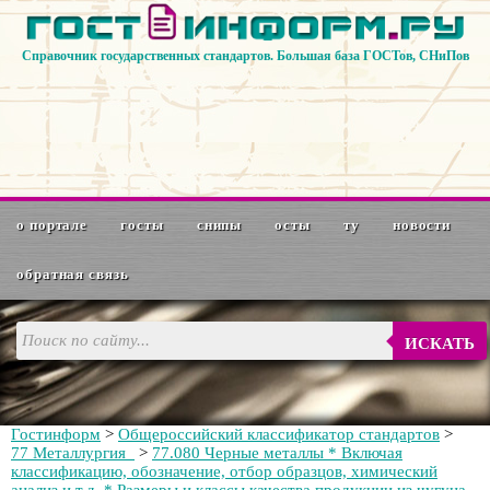
Справочник государственных стандартов. Большая база ГОСТов, СНиПов
о портале
госты
снипы
осты
ту
новости
обратная связь
ИСКАТЬ
Гостинформ
>
Общероссийский классификатор стандартов
>
77 Металлургия
>
77.080 Черные металлы * Включая
классификацию, обозначение, отбор образцов, химический