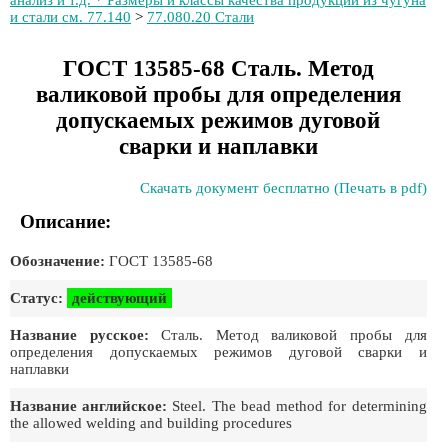
анализ и т.д. * Размеры и классы качества продукции из чугуна
и стали см. 77.140
>
77.080.20 Стали
ГОСТ 13585-68 Сталь. Метод
валиковой пробы для определения
допускаемых режимов дуговой
сварки и наплавки
Скачать документ бесплатно (Печать в pdf)
Описание:
Обозначение:
ГОСТ 13585-68
Статус:
действующий
Название русское:
Сталь. Метод валиковой пробы для
определения допускаемых режимов дуговой сварки и
наплавки
Название английское:
Steel. The bead method for determining
the allowed welding and building procedures