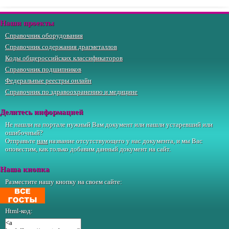
Наши проекты
Справочник оборудования
Справочник содержания драгметаллов
Коды общероссийских классификаторов
Справочник подшипников
Федеральные реестры онлайн
Справочник по здравоохранению и медицине
Делитесь информацией
Не нашли на портале нужный Вам документ или нашли устаревший или
ошибочный?
Отправьте
нам
название отсутствующего у нас документа, и мы Вас
оповестим, как только добавим данный документ на сайт.
Наша кнопка
Разместите нашу кнопку на своем сайте:
Html-код: