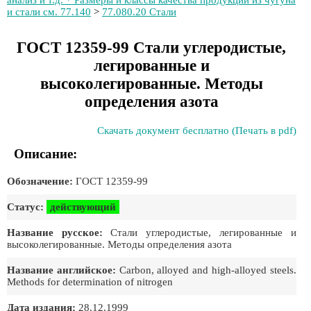
анализ и т.д. * Размеры и классы качества продукции из чугуна
и стали см. 77.140
>
77.080.20 Стали
ГОСТ 12359-99 Стали углеродистые,
легированные и
высоколегированные. Методы
определения азота
Скачать документ бесплатно (Печать в pdf)
Описание:
Обозначение:
ГОСТ 12359-99
Статус:
действующий
Название русское:
Стали углеродистые, легированные и
высоколегированные. Методы определения азота
Название английское:
Carbon, alloyed and high-alloyed steels.
Methods for determination of nitrogen
Дата издания:
28.12.1999