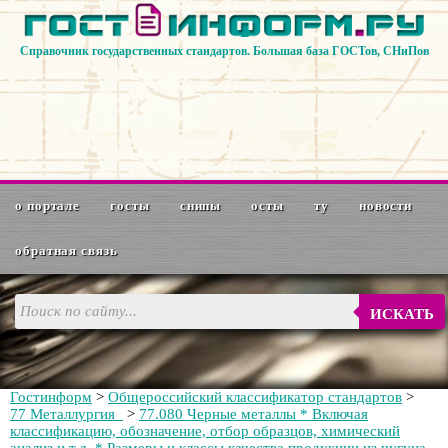
Справочник государственных стандартов. Большая база ГОСТов, СНиПов
о портале
госты
снипы
осты
ту
новости
обратная связь
ИСКАТЬ
Гостинформ
>
Общероссийский классификатор стандартов
>
77 Металлургия
>
77.080 Черные металлы * Включая
классификацию, обозначение, отбор образцов, химический