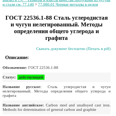
анализ и т.д. * Размеры и классы качества продукции из чугуна
и стали см. 77.140
>
77.080.01 Черные металлы в целом
ГОСТ 22536.1-88 Сталь углеродистая
и чугун нелегированный. Методы
определения общего углерода и
графита
Скачать документ бесплатно (Печать в pdf)
Описание:
Обозначение:
ГОСТ 22536.1-88
Статус:
действующий
Название русское:
Сталь углеродистая и чугун
нелегированный. Методы определения общего углерода и
графита
Название английское:
Carbon steel and unalloyed cast iron.
Methods for determination of general carbon and graphite