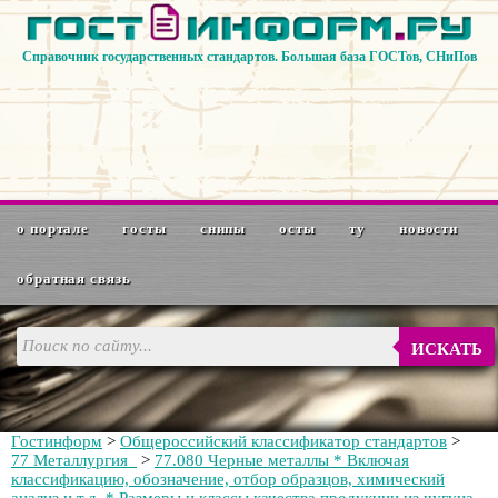
Справочник государственных стандартов. Большая база ГОСТов, СНиПов
о портале
госты
снипы
осты
ту
новости
обратная связь
ИСКАТЬ
Гостинформ
>
Общероссийский классификатор стандартов
>
77 Металлургия
>
77.080 Черные металлы * Включая
классификацию, обозначение, отбор образцов, химический