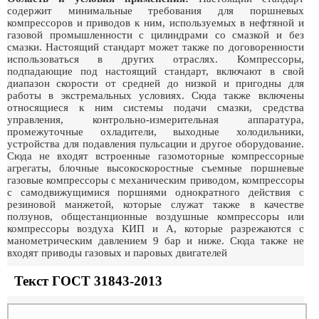
содержит минимальные требования для поршневых
компрессоров и приводов к ним, используемых в нефтяной и
газовой промышленности с цилиндрами со смазкой и без
смазки. Настоящий стандарт может также по договоренности
использоваться в других отраслях. Компрессоры,
подпадающие под настоящий стандарт, включают в свой
диапазон скорости от средней до низкой и пригодны для
работы в экстремальных условиях. Сюда также включены
относящиеся к ним системы подачи смазки, средства
управления, контрольно-измерительная аппаратура,
промежуточные охладители, выходные холодильники,
устройства для подавления пульсации и другое оборудование.
Сюда не входят встроенные газомоторные компрессорные
агрегаты, блочные высокоскоростные съемные поршневые
газовые компрессоры с механическим приводом, компрессоры
с самодвижущимися поршнями однократного действия с
резиновой манжетой, которые служат также в качестве
ползунов, общестанционные воздушные компрессоры или
компрессоры воздуха КИП и А, которые разрежаются с
манометрическим давлением 9 бар и ниже. Сюда также не
входят приводы газовых и паровых двигателей
Текст ГОСТ 31843-2013