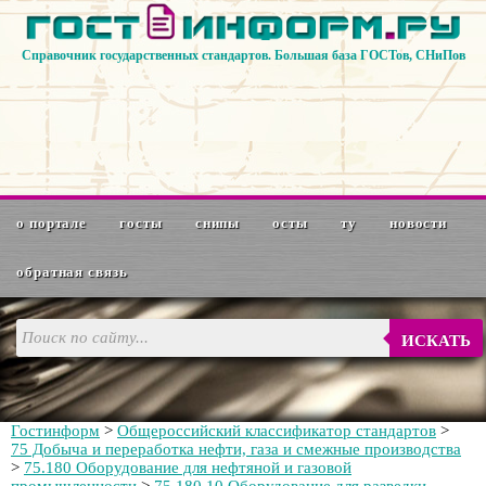
Справочник государственных стандартов. Большая база ГОСТов, СНиПов
о портале
госты
снипы
осты
ту
новости
обратная связь
ИСКАТЬ
Гостинформ
>
Общероссийский классификатор стандартов
>
75 Добыча и переработка нефти, газа и смежные производства
>
75.180 Оборудование для нефтяной и газовой