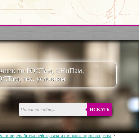
очник по ГОСТам, СНиПам,
ОСТам, тех. условиям
ИСКАТЬ
ча и переработка нефти, газа и смежные производства
>