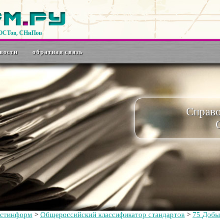
ГОСТов, СНиПов
вости
обратная связь
Справ
остинформ
>
Общероссийский классификатор стандартов
>
75 Добы