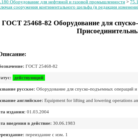
.180 Оборудование для нефтяной и газовой промышленности
>
75.
лючая сооружения континентального шельфа (в редакции изменени
ГОСТ 25468-82 Оборудование для спуско
Присоединительны
Описание:
означение:
ГОСТ 25468-82
атус:
действующий
звание русское:
Оборудование для спуско-подъемных операций и
звание английское:
Equipment for lifting and lowering operations a
та издания:
01.03.2004
та введения в действие:
30.06.1983
реиздание:
переиздание с изм. 1