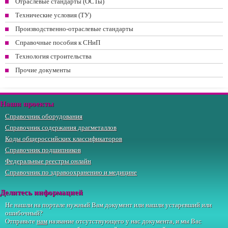
Отраслевые стандарты (ОСТы)
Технические условия (ТУ)
Производственно-отраслевые стандарты
Справочные пособия к СНиП
Технология строительства
Прочие документы
Наши проекты
Справочник оборудования
Справочник содержания драгметаллов
Коды общероссийских классификаторов
Справочник подшипников
Федеральные реестры онлайн
Справочник по здравоохранению и медицине
Делитесь информацией
Не нашли на портале нужный Вам документ или нашли устаревший или
ошибочный?
Отправьте
нам
название отсутствующего у нас документа, и мы Вас