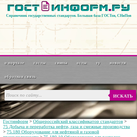
Справочник государственных стандартов. Большая база ГОСТов, СНиПов
о портале
госты
снипы
осты
ту
новости
обратная связь
ИСКАТЬ
Гостинформ
>
Общероссийский классификатор стандартов
>
75 Добыча и переработка нефти, газа и смежные производства
>
75.180 Оборудование для нефтяной и газовой