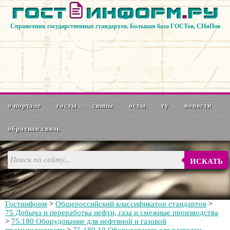
Справочник государственных стандартов. Большая база ГОСТов, СНиПов
о портале
госты
снипы
осты
ту
новости
обратная связь
ИСКАТЬ
Гостинформ
>
Общероссийский классификатор стандартов
>
75 Добыча и переработка нефти, газа и смежные производства
>
75.180 Оборудование для нефтяной и газовой