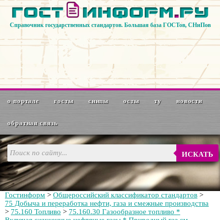
Справочник государственных стандартов. Большая база ГОСТов, СНиПов
о портале
госты
снипы
осты
ту
новости
обратная связь
ИСКАТЬ
Гостинформ
>
Общероссийский классификатор стандартов
>
75 Добыча и переработка нефти, газа и смежные производства
>
75.160 Топливо
>
75.160.30 Газообразное топливо *