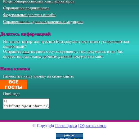
Коды общероссийских классификаторов
Справочник подшипников
Федеральные реестры онлайн
Справочник по здравоохранению и медицине
Делитесь информацией
Не нашли на портале нужный Вам документ или нашли устаревший или
ошибочный?
Отправьте
нам
название отсутствующего у нас документа, и мы Вас
оповестим, как только добавим данный документ на сайт.
Наша кнопка
Разместите нашу кнопку на своем сайте:
Html-код:
© Copyright
Гостинформ
|
Обратная связь