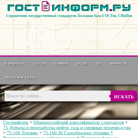
Справочник государственных стандартов. Большая база ГОСТов, СНиПов
о портале
госты
снипы
осты
ту
новости
обратная связь
ИСКАТЬ
Гостинформ
>
Общероссийский классификатор стандартов
>
75 Добыча и переработка нефти, газа и смежные производства
>
75.160 Топливо
>
75.160.30 Газообразное топливо *