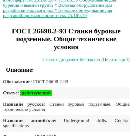
атмосферы см. 29.260.20
>
73.100.30 Оборудование для
бурения и выемки грунта * Включая оборудование для
разработки морского дна * Буровое оборудование для
нефтяной промышленности см. 75.180.10
ГОСТ 26698.2-93 Станки буровые
подземные. Общие технические
условия
Скачать документ бесплатно (Печать в pdf)
Описание:
Обозначение:
ГОСТ 26698.2-93
Статус:
действующий
Название русское:
Станки буровые подземные. Общие
технические условия
Название английское:
Underground drills. General
specifications