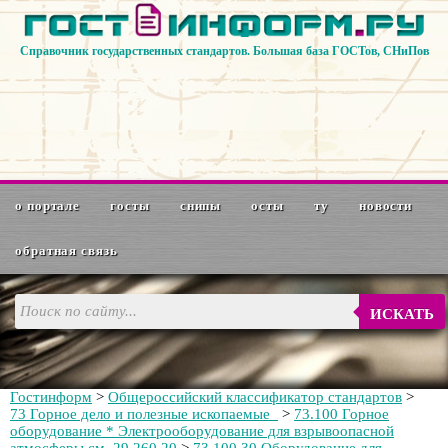
Справочник государственных стандартов. Большая база ГОСТов, СНиПов
о портале
госты
снипы
осты
ту
новости
обратная связь
ИСКАТЬ
Гостинформ
>
Общероссийский классификатор стандартов
>
73 Горное дело и полезные ископаемые
>
73.100 Горное
оборудование * Электрооборудование для взрывоопасной