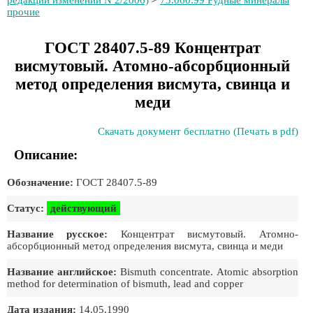
редакции изменений N 2/2006)
>
73.060.99 Рудные минералы
прочие
ГОСТ 28407.5-89 Концентрат
висмутовый. Атомно-абсорбционный
метод определения висмута, свинца и
меди
Скачать документ бесплатно (Печать в pdf)
Описание:
Обозначение:
ГОСТ 28407.5-89
Статус:
действующий
Название русское:
Концентрат висмутовый. Атомно-
абсорбционный метод определения висмута, свинца и меди
Название английское:
Bismuth concentrate. Atomic absorption
method for determination of bismuth, lead and copper
Дата издания:
14.05.1990