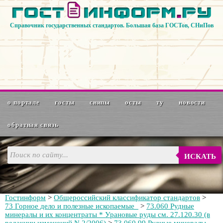
Справочник государственных стандартов. Большая база ГОСТов, СНиПов
о портале
госты
снипы
осты
ту
новости
обратная связь
ИСКАТЬ
Гостинформ
>
Общероссийский классификатор стандартов
>
73 Горное дело и полезные ископаемые
>
73.060 Рудные
минералы и их концентраты * Урановые руды см. 27.120.30 (в