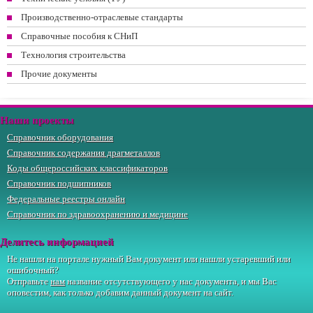
Производственно-отраслевые стандарты
Справочные пособия к СНиП
Технология строительства
Прочие документы
Наши проекты
Справочник оборудования
Справочник содержания драгметаллов
Коды общероссийских классификаторов
Справочник подшипников
Федеральные реестры онлайн
Справочник по здравоохранению и медицине
Делитесь информацией
Не нашли на портале нужный Вам документ или нашли устаревший или
ошибочный?
Отправьте
нам
название отсутствующего у нас документа, и мы Вас
оповестим, как только добавим данный документ на сайт.