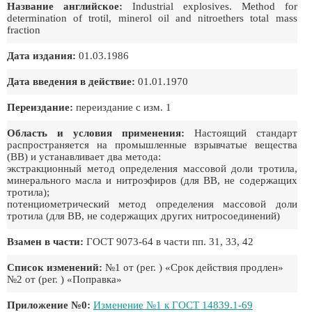
Название английское:
Industrial explosives. Method for
determination of trotil, minerol oil and nitroethers total mass
fraction
Дата издания:
01.03.1986
Дата введения в действие:
01.01.1970
Переиздание:
переиздание с изм. 1
Область и условия применения:
Настоящий стандарт
распространяется на промышленные взрывчатые вещества
(ВВ) и устанавливает два метода:
экстракционный метод определения массовой доли тротила,
минерального масла и нитроэфиров (для ВВ, не содержащих
тротила);
потенциометрический метод определения массовой доли
тротила (для ВВ, не содержащих других нитросоединений)
Взамен в части:
ГОСТ 9073-64 в части пп. 31, 33, 42
Список изменений:
№1 от (рег. ) «Срок действия продлен»
№2 от (рег. ) «Поправка»
Приложение №0:
Изменение №1 к ГОСТ 14839.1-69