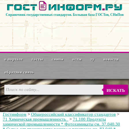
Справочник государственных стандартов. Большая база ГОСТов, СНиПов
о портале
госты
снипы
осты
ту
новости
обратная связь
ИСКАТЬ
Гостинформ
>
Общероссийский классификатор стандартов
>
71 Химическая промышленность
>
71.100 Продукты
химической промышленности * Фотохимикаты см. 37.040.30