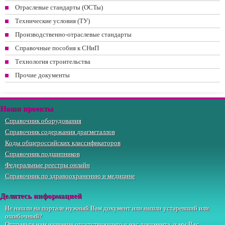
Отраслевые стандарты (ОСТы)
Технические условия (ТУ)
Производственно-отраслевые стандарты
Справочные пособия к СНиП
Технология строительства
Прочие документы
Наши проекты
Справочник оборудования
Справочник содержания драгметаллов
Коды общероссийских классификаторов
Справочник подшипников
Федеральные реестры онлайн
Справочник по здравоохранению и медицине
Делитесь информацией
Не нашли на портале нужный Вам документ или нашли устаревший или
ошибочный?
Отправьте
нам
название отсутствующего у нас документа, и мы Вас