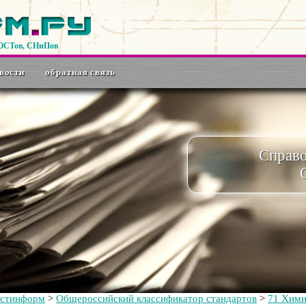
ГОСТов, СНиПов
вости
обратная связь
Справ
остинформ
>
Общероссийский классификатор стандартов
>
71 Хим