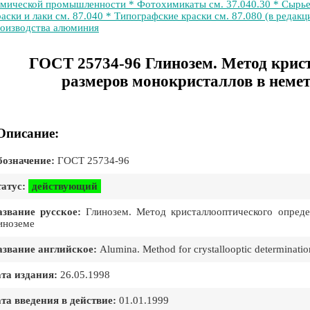
мической промышленности * Фотохимикаты см. 37.040.30 * Сырье д
аски и лаки см. 87.040 * Типографские краски см. 87.080 (в редакц
оизводства алюминия
ГОСТ 25734-96 Глинозем. Метод крис
размеров монокристаллов в неме
Описание:
означение:
ГОСТ 25734-96
атус:
действующий
звание русское:
Глинозем. Метод кристаллооптического опреде
иноземе
звание английское:
Alumina. Method for crystallooptic determinatio
та издания:
26.05.1998
та введения в действие:
01.01.1999