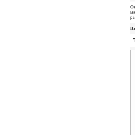
О
ма
ра
Вз