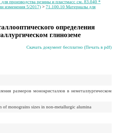
ля производства резины и пластмасс см. 83.040 *
ии изменения 5/2017)
>
71.100.10 Материалы для
таллооптического определения
таллургическом глиноземе
Скачать документ бесплатно (Печать в pdf)
ления размеров монокристаллов в неметаллургическом
n of monograins sizes in non-metallurgic alumina