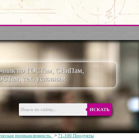
очник по ГОСТам, СНиПам,
ОСТам, тех. условиям
ИСКАТЬ
ическая промышленность
>
71.100 Продукты