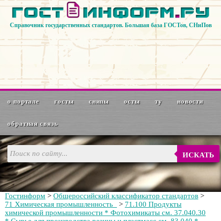
Справочник государственных стандартов. Большая база ГОСТов, СНиПов
о портале
госты
снипы
осты
ту
новости
обратная связь
ИСКАТЬ
Гостинформ
>
Общероссийский классификатор стандартов
>
71 Химическая промышленность
>
71.100 Продукты
химической промышленности * Фотохимикаты см. 37.040.30