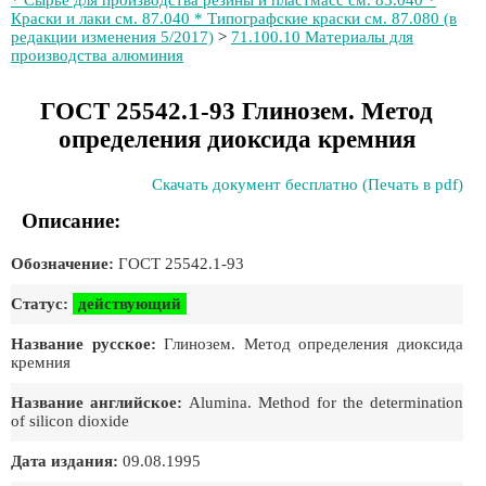
* Сырье для производства резины и пластмасс см. 83.040 *
Краски и лаки см. 87.040 * Типографские краски см. 87.080 (в
редакции изменения 5/2017)
>
71.100.10 Материалы для
производства алюминия
ГОСТ 25542.1-93 Глинозем. Метод
определения диоксида кремния
Скачать документ бесплатно (Печать в pdf)
Описание:
Обозначение:
ГОСТ 25542.1-93
Статус:
действующий
Название русское:
Глинозем. Метод определения диоксида
кремния
Название английское:
Alumina. Method for the determination
of silicon dioxide
Дата издания:
09.08.1995