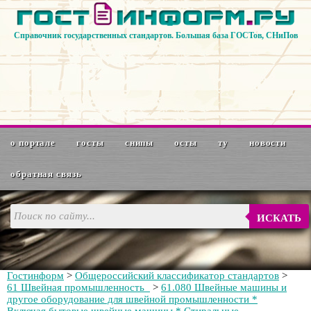
Справочник государственных стандартов. Большая база ГОСТов, СНиПов
о портале
госты
снипы
осты
ту
новости
обратная связь
ИСКАТЬ
Гостинформ
>
Общероссийский классификатор стандартов
>
61 Швейная промышленность
>
61.080 Швейные машины и
другое оборудование для швейной промышленности *