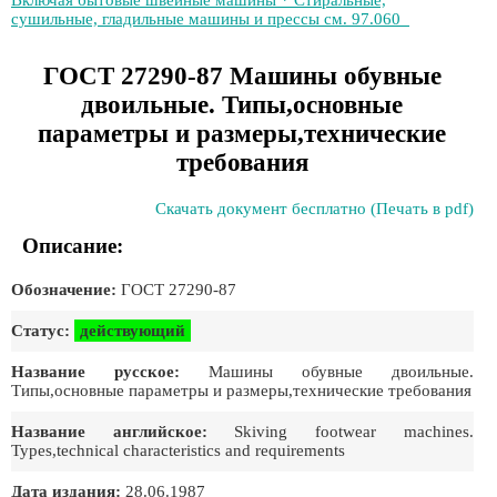
Включая бытовые швейные машины * Стиральные,
сушильные, гладильные машины и прессы см. 97.060
ГОСТ 27290-87 Машины обувные
двоильные. Типы,основные
параметры и размеры,технические
требования
Скачать документ бесплатно (Печать в pdf)
Описание:
Обозначение:
ГОСТ 27290-87
Статус:
действующий
Название русское:
Машины обувные двоильные.
Типы,основные параметры и размеры,технические требования
Название английское:
Skiving footwear machines.
Types,technical characteristics and requirements
Дата издания:
28.06.1987