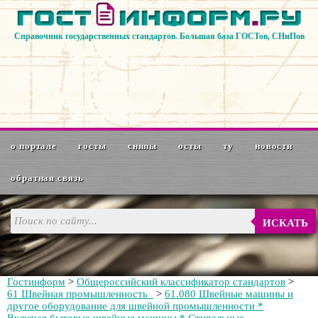
Справочник государственных стандартов. Большая база ГОСТов, СНиПов
о портале
госты
снипы
осты
ту
новости
обратная связь
ИСКАТЬ
Гостинформ
>
Общероссийский классификатор стандартов
>
61 Швейная промышленность
>
61.080 Швейные машины и
другое оборудование для швейной промышленности *