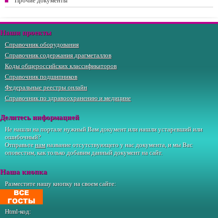
Прочие документы
Наши проекты
Справочник оборудования
Справочник содержания драгметаллов
Коды общероссийских классификаторов
Справочник подшипников
Федеральные реестры онлайн
Справочник по здравоохранению и медицине
Делитесь информацией
Не нашли на портале нужный Вам документ или нашли устаревший или
ошибочный?
Отправьте
нам
название отсутствующего у нас документа, и мы Вас
оповестим, как только добавим данный документ на сайт.
Наша кнопка
Разместите нашу кнопку на своем сайте:
Html-код: