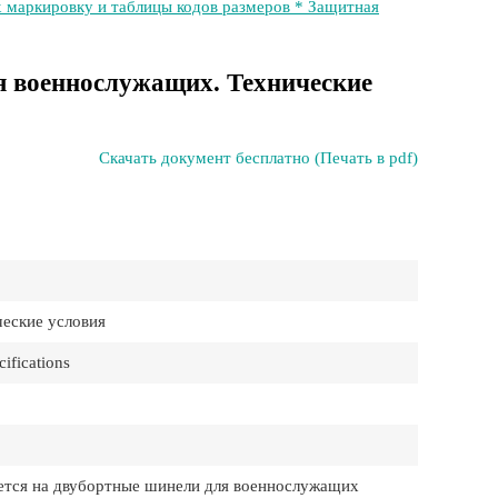
их маркировку и таблицы кодов размеров * Защитная
 военнослужащих. Технические
Скачать документ бесплатно (Печать в pdf)
еские условия
ifications
ется на двубортные шинели для военнослужащих