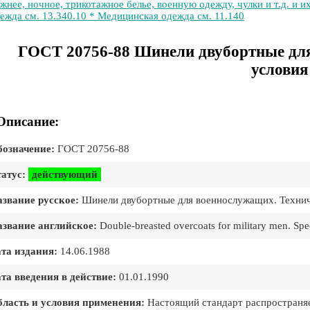
жнее, ночное, трикотажное белье, военную одежду, чулки и т.д. и 
ежда см. 13.340.10 * Медицинская одежда см. 11.140
ГОСТ 20756-88 Шинели двубортные для
условия
Описание:
означение:
ГОСТ 20756-88
атус:
действующий
звание русское:
Шинели двубортные для военнослужащих. Технич
звание английское:
Double-breasted overcoats for military men. Spec
та издания:
14.06.1988
та введения в действие:
01.01.1990
ласть и условия применения:
Настоящий стандарт распространя