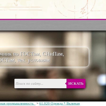
очник по ГОСТам, СНиПам,
ОСТам, тех. условиям
ИСКАТЬ
йная промышленность
>
61.020 Одежда * Включая