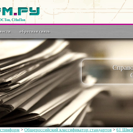
ГОСТов, СНиПов
вости
обратная связь
Справ
остинформ
>
Общероссийский классификатор стандартов
>
61 Шве