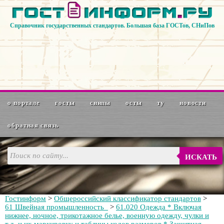
Справочник государственных стандартов. Большая база ГОСТов, СНиПов
о портале
госты
снипы
осты
ту
новости
обратная связь
ИСКАТЬ
Гостинформ
>
Общероссийский классификатор стандартов
>
61 Швейная промышленность
>
61.020 Одежда * Включая
нижнее, ночное, трикотажное белье, военную одежду, чулки и