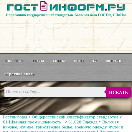
Справочник государственных стандартов. Большая база ГОСТов, СНиПов
о портале
госты
снипы
осты
ту
новости
обратная связь
ИСКАТЬ
Гостинформ
>
Общероссийский классификатор стандартов
>
61 Швейная промышленность
>
61.020 Одежда * Включая
нижнее, ночное, трикотажное белье, военную одежду, чулки и