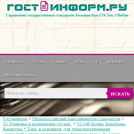
Справочник государственных стандартов. Большая база ГОСТов, СНиПов
о портале
госты
снипы
осты
ту
новости
обратная связь
ИСКАТЬ
Гостинформ
>
Общероссийский классификатор стандартов
>
55 Упаковка и размещение грузов
>
55.140 Бочки. Барабаны.
Канистры * Тара, в основном, для транспортирования