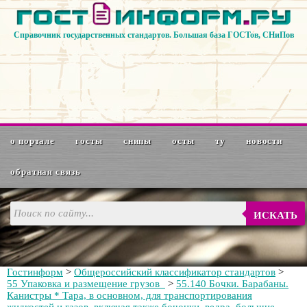
Справочник государственных стандартов. Большая база ГОСТов, СНиПов
о портале
госты
снипы
осты
ту
новости
обратная связь
ИСКАТЬ
Гостинформ
>
Общероссийский классификатор стандартов
>
55 Упаковка и размещение грузов
>
55.140 Бочки. Барабаны.
Канистры * Тара, в основном, для транспортирования