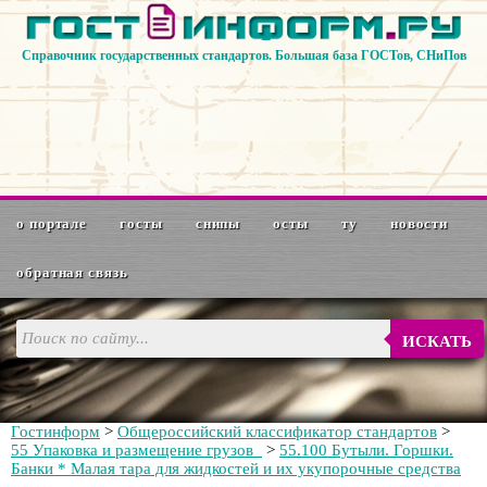
Справочник государственных стандартов. Большая база ГОСТов, СНиПов
о портале
госты
снипы
осты
ту
новости
обратная связь
ИСКАТЬ
Гостинформ
>
Общероссийский классификатор стандартов
>
55 Упаковка и размещение грузов
>
55.100 Бутыли. Горшки.
Банки * Малая тара для жидкостей и их укупорочные средства