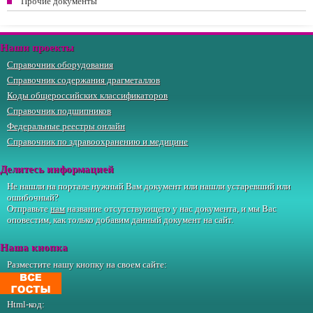
Прочие документы
Наши проекты
Справочник оборудования
Справочник содержания драгметаллов
Коды общероссийских классификаторов
Справочник подшипников
Федеральные реестры онлайн
Справочник по здравоохранению и медицине
Делитесь информацией
Не нашли на портале нужный Вам документ или нашли устаревший или
ошибочный?
Отправьте
нам
название отсутствующего у нас документа, и мы Вас
оповестим, как только добавим данный документ на сайт.
Наша кнопка
Разместите нашу кнопку на своем сайте:
Html-код: